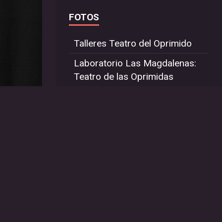
FOTOS
Talleres Teatro del Oprimido
Laboratorio Las Magdalenas:
Teatro de las Oprimidas
Taller Imagenes Poeticas-
Quéretaro Festival Imaginartes
2019
El Hilo de Ariadna
LAS TEJEDORAS DEL
LABERINTO