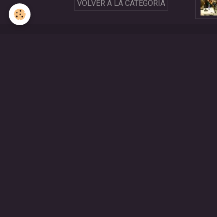
VOLVER A LA CATEGORÍA
VIDEOS
Teatro del Oprimido
Laboratorio Las Magdalenas: Teatro de las
Oprimidas
Laboratorio Imágenes Poéticas y Dramaturgia
Corporal
4to Foro Mujeres Rurales "Tejedoras de
Caminos"
FOTOS
Talleres Teatro del Oprimido